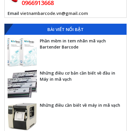
0966913668
Email
vietnambarcode.vn@gmail.com
BÀI VIẾT NỔI BẬT
Phần mềm in tem nhãn mã vạch
Bartender Barcode
Những điều cơ bản cần biết về đầu in
Máy in mã vạch
Những điều cần biết về máy in mã vạch