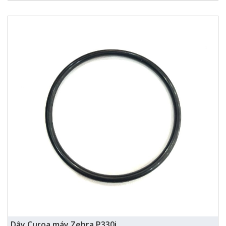
Dây Curoa máy Zebra P330i