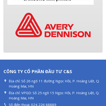
CÔNG TY CỔ PHẦN ĐẦU TƯ C&S
Địa chỉ:
Số 26 ngõ 11 đường Ngọc Hồi, P. Hoàng Liệt, Q.
Hoàng Mai, HN
Địa chỉ:
VPGD: Số 25 ngõ 15 Ngọc Hồi, P. Hoàng Liệt, Q.
Hoàng Mai, HN
Số điện thoại:
024 226 88889