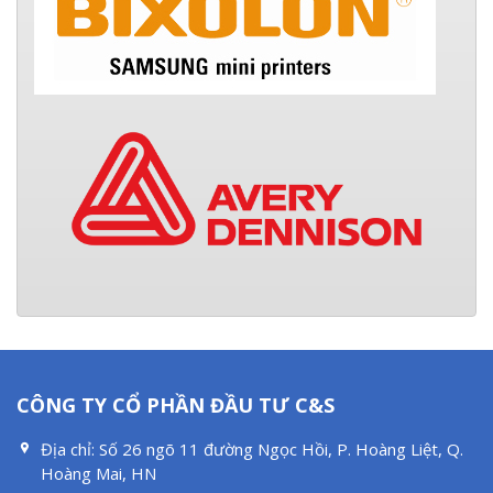
CÔNG TY CỔ PHẦN ĐẦU TƯ C&S
Địa chỉ:
Số 26 ngõ 11 đường Ngọc Hồi, P. Hoàng Liệt, Q.
Hoàng Mai, HN