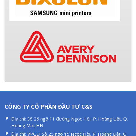
CÔNG TY CỔ PHẦN ĐẦU TƯ C&S
Địa chỉ:
Số 26 ngõ 11 đường Ngọc Hồi, P. Hoàng Liệt, Q.
Hoàng Mai, HN
Địa chỉ:
VPGD: Số 25 ngõ 15 Ngọc Hồi, P. Hoàng Liệt, Q.